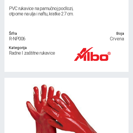
PVC rukavice na pamučnoj podlozi,
otporne na ulja i naftu, kratke 27 cm.
Šifra
Boja
R-NP006
Crvena
Kategorija
Radne I zaštitne rukavice