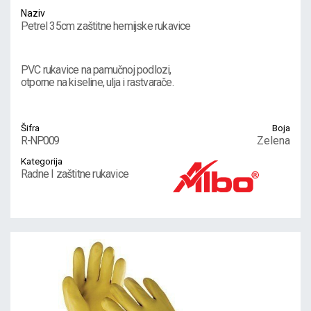
Naziv
Petrel 35cm zaštitne hemijske rukavice
PVC rukavice na pamučnoj podlozi,
otporne na kiseline, ulja i rastvarače.
Šifra
Boja
R-NP009
Zelena
Kategorija
Radne I zaštitne rukavice