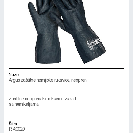
Naziv
Argus zaštitne hemijske rukavice, neopren
Zaštitne neoprenske rukavice za rad
sa hemikalijama.
Šifra
R-AC020