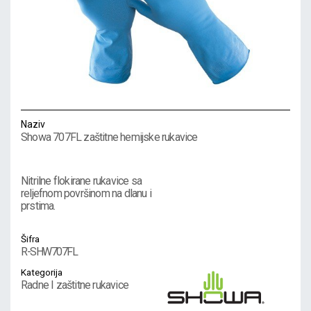
Naziv
Showa 707FL zaštitne hemijske rukavice
Nitrilne flokirane rukavice sa
reljefnom površinom na dlanu i
prstima.
Šifra
R-SHW707FL
Kategorija
Radne I zaštitne rukavice