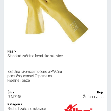
Naziv
Standard zaštitne hemijske rukavice
Zaštitne rukavice močene u PVC na
pamučnoj osnovi. Otporne na
kiseline i baze.
Šifra
Boja
R-NP015
Žuta-crvena
Kategorija
Radne I zaštitne rukavice