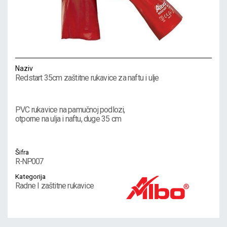
Naziv
Redstart 35cm zaštitne rukavice za naftu i ulje
PVC rukavice na pamučnoj podlozi,
otporne na ulja i naftu, duge 35 cm
Šifra
R-NP007
Kategorija
Radne I zaštitne rukavice