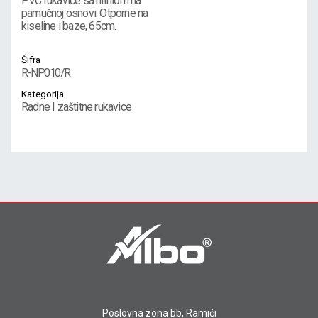
PVC rukavice sa nitrilom na
pamučnoj osnovi. Otporne na
kiseline i baze, 65cm.
Šifra
R-NP010/R
Kategorija
Radne I zaštitne rukavice
Poslovna zona bb, Ramići