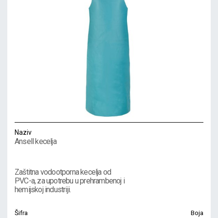
Naziv
Ansell kecelja
Zaštitna vodootporna kecelja od
PVC-a, za upotrebu u prehrambenoj i
hemijskoj industriji.
Šifra
Boja