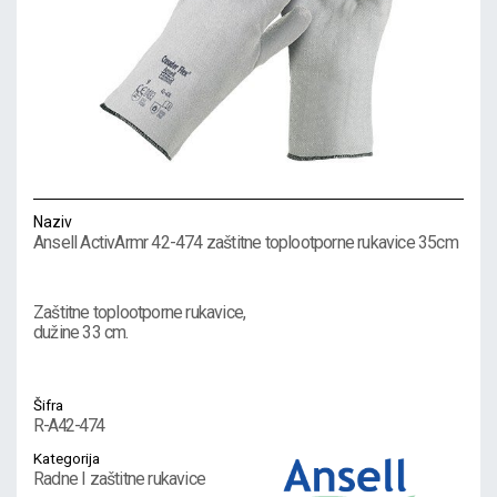
Naziv
Ansell ActivArmr 42-474 zaštitne toplootporne rukavice 35cm
Zaštitne toplootporne rukavice,
dužine 33 cm.
Šifra
R-A42-474
Kategorija
Radne I zaštitne rukavice