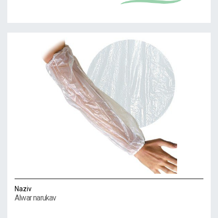
Naziv
Alwar narukav