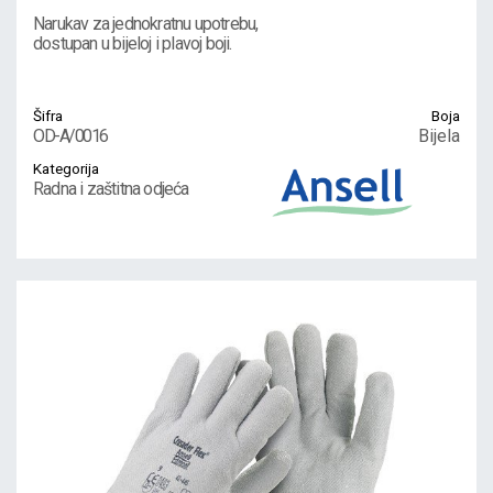
Narukav za jednokratnu upotrebu,
dostupan u bijeloj i plavoj boji.
Šifra
Boja
OD-А/0016
Bijela
Kategorija
Radna i zaštitna odjeća