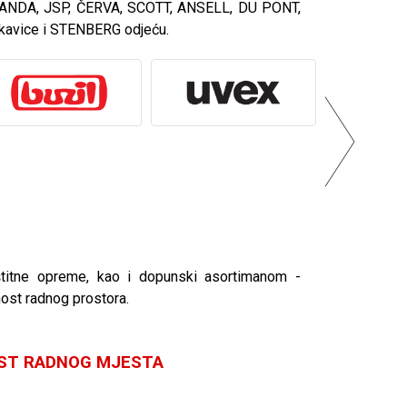
, PANDA, JSP, ČERVA, SCOTT, ANSELL, DU PONT,
kavice i STENBERG odjeću.
štitne opreme, kao i dopunski asortimanom -
nost radnog prostora.
OST RADNOG MJESTA