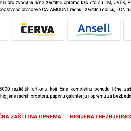
ranih proizvođača lične zaštitne opreme kao što su 3M, UVEX
 sopstvene brendove CATAMOUNT radnu i zaštitnu obuću, EON ru
00 različitih artikala, koji čine kompletnu ponudu lične za
igijene radnih prostora, papirnu galanteriju i opremu za bezbed
IČNA ZAŠTITNA OPREMA
HIGIJENA I BEZBJEDN