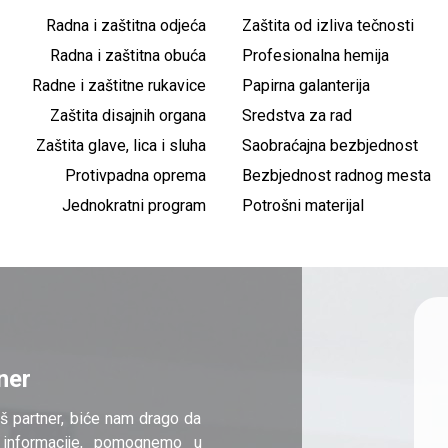
Radna i zaštitna odjeća
Zaštita od izliva tečnosti
Radna i zaštitna obuća
Profesionalna hemija
Radne i zaštitne rukavice
Papirna galanterija
Zaštita disajnih organa
Sredstva za rad
Zaštita glave, lica i sluha
Saobraćajna bezbjednost
Protivpadna oprema
Bezbjednost radnog mesta
Jednokratni program
Potrošni materijal
ner
š partner, biće nam drago da
informacije, pomognemo u