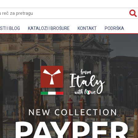
TI I BLOG
KATALOZI I BROŠURE
KONTAKT
PODRŠKA
a oprema