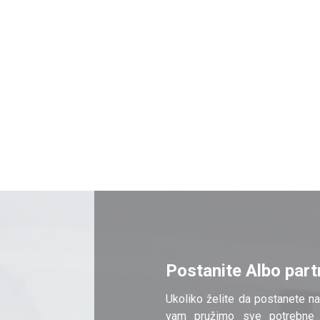
Postanite Albo part
Ukoliko želite da postanete na
vam pružimo sve potrebne 