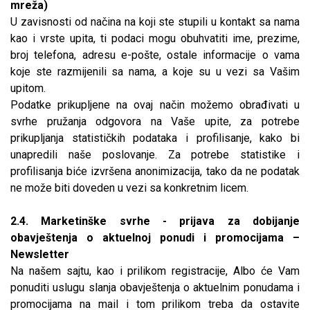
mreža)
U zavisnosti od načina na koji ste stupili u kontakt sa nama
kao i vrste upita, ti podaci mogu obuhvatiti ime, prezime,
broj telefona, adresu e-pošte, ostale informacije o vama
koje ste razmijenili sa nama, a koje su u vezi sa Vašim
upitom.
Podatke prikupljene na ovaj način možemo obrađivati u
svrhe pružanja odgovora na Vaše upite, za potrebe
prikupljanja statističkih podataka i profilisanje, kako bi
unapredili naše poslovanje. Za potrebe statistike i
profilisanja biće izvršena anonimizacija, tako da ne podatak
ne može biti doveden u vezi sa konkretnim licem.
2.4. Marketinške svrhe - prijava za dobijanje
obavještenja o aktuelnoj ponudi i promocijama –
Newsletter
Na našem sajtu, kao i prilikom registracije, Albo će Vam
ponuditi uslugu slanja obavještenja o aktuelnim ponudama i
promocijama na mail i tom prilikom treba da ostavite