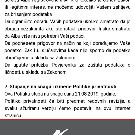
ili legitimni interes, ne možemo udovoljiti Vašem zahtjevu
za brisanjem podataka.
Da ograničite obradu Vaših podataka ukoliko smatrate da je
obrada nezakonita, ako ste istakli prigovor ili ako smatrate
da Albu više nisu potrebni Vaši podaci.
Da podnesete prigovor na način na koji obrađujemo Vaše
podatke, čak i u slučajevima kada nije sporno da podatke
obrađujemo u skladu sa Zakonom.
Da uputite pritužbu Povjereniku za zaštitu podataka o
ličnosti, u skladu sa Zakonom.
7. Stupanje na snagu i izmene Politike privatnosti
Ova Politika stupa na snagu dana 21.08.2019. godine.
Politika privatnosti će biti predmet redovnih revizija, a
svaku ažuriranu verziju ćemo postaviti na ovu internet
stranicu.