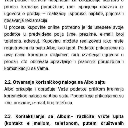
prodaji, kreiranje porudžbine, radi ispunjenja obaveza iz
ugovora o prodaji – realizaciji isporuke, naplate, prijema i
rješavanja reklamacija.
U procesu kupovine online potrebno je da unesete svoje
podatke u predviđena polja (ime, prezime, e-mail, broj
telefona, adresu). Kupovinu možete realizovati iako niste
registrovani na sajtu Albo, kao gost. Podatke prikupljene na
ovaj način koristimo isključivo radi izvršenja ugovora o
prodaji, što obuhvata upravljanje i praćenje porudžbina i
komunikaciju sa Vama.
2.2. Otvaranje korisničkog naloga na Albo sajtu
Albo prikuplja i obrađuje Vaše podatke prilikom kreiranja
korisničkog naloga na Albo sajtu. Podaci koje prikupljamo su
ime, prezime, e-mail, broj telefona.
2.3. Kontaktiranje sa Albom– različite vrste upita
(kontakt e mailom, telefonom, putem društvenih