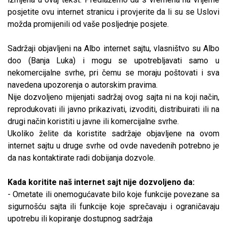
posjetite ovu internet stranicu i provjerite da li su se Uslovi
možda promijenili od vaše posljednje posjete.
Sadržaji objavljeni na Albo internet sajtu, vlasništvo su Albo
doo (Banja Luka) i mogu se upotrebljavati samo u
nekomercijalne svrhe, pri čemu se moraju poštovati i sva
navedena upozorenja o autorskim pravima.
Nije dozvoljeno mijenjati sadržaj ovog sajta ni na koji način,
reprodukovati ili javno prikazivati, izvoditi, distribuirati ili na
drugi način koristiti u javne ili komercijalne svrhe.
Ukoliko želite da koristite sadržaje objavljene na ovom
internet sajtu u druge svrhe od ovde navedenih potrebno je
da nas kontaktirate radi dobijanja dozvole.
Kada koritite naš internet sajt nije dozvoljeno da:
- Ometate ili onemogućavate bilo koje funkcije povezane sa
sigurnošću sajta ili funkcije koje sprečavaju i ograničavaju
upotrebu ili kopiranje dostupnog sadržaja