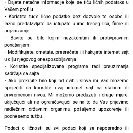
- Dajete netačne informacije koje se tiču ličnih podataka u
Vašem profilu
- Koristite tuđe lične podatke bez dozvole te osobe ili
lažno predstavljate da istupate u ime trećeg lica, firme ili
organizacije
- Bavite se bilo kojim nezakonitim ili protivpravnim
ponašanjem
- Modifikujete, ometate, presrećete ili hakujete internet sajt
u cilju njegovog onesposobljavanja
- Koristite specijalizovane programe radi preuzimanja
sadržaja sa sajta
- Ako prekršite bilo koji od ovih Uslova mi Vas možemo
spriječiti da koristite ovaj internet sajt na stalnom ili
privremenom nivou. Mi možemo preduzeti i druge mjere,
uključujući ali ne ograničavajući se na to da Vas prijavimo
nadležnim državnim organima, pošaljemo upozorenje ili
podnesemo tužbu.
Podaci o ličnosti su svi podaci koji se neposredno ili