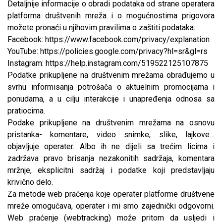
Detaljnije informacije o obradi podataka od strane operatera
platforma društvenih mreža i o mogućnostima prigovora
možete pronaći u njihovim pravilima o zaštiti podataka:
Facebook:
https://www.facebook.com/privacy/explanation
YouTube:
https://policies.google.com/privacy?hl=sr&gl=rs
Instagram:
https://help.instagram.com/519522125107875
Podatke prikupljene na društvenim mrežama obrađujemo u
svrhu informisanja potrošača o aktuelnim promocijama i
ponudama, a u cilju interakcije i unapređenja odnosa sa
pratiocima.
Podake prikupljene na društvenim mrežama na osnovu
pristanka- komentare, video snimke, slike, lajkove…
objavljuje operater. Albo ih ne dijeli sa trećim licima i
zadržava pravo brisanja nezakonitih sadržaja, komentara
mržnje, eksplicitni sadržaj i podatke koji predstavljaju
krivično delo.
Za metode web praćenja koje operater platforme društvene
mreže omogućava, operater i mi smo zajednički odgovorni.
Web praćenje (webtracking) može pritom da usljedi i