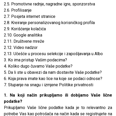
2.5. Promotivne radnje, nagradne igre, sponzorstva
2.6. Profilisanje
2.7. Posjeta internet stranice
2.8. Kreiranje personalizovanog korisničkog profila
2.9. Korišćenje kolačića
2.10. Google analitika
2.11. Društvene mreže
2.12. Video nadzor
2.13. Učešće u procesu selekcije i zapošljavanja u Albo
3. Ko ima pristup Vašim podacima?
4. Koliko dugo čuvamo Vaše podatke?
5. Da li ste u obavezi da nam dostavite Vaše podatke?
6. Koja prava imate kao lice na koje se podaci odnose?
7. Stupanje na snagu i izmjene Politike privatnosti
1. Na koji način prikupljamo ili dobijamo Vaše lične
podatke?
Prikupljamo Vaše lične podatke kada je to relevantno za
potrebe Vas kao potrošača na način kada se registrujete na