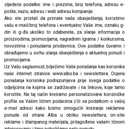
sljedeće podatke: ime i prezime, broj telefona, adresu e-
pošte, naziv, adresu i web adresu kompanije.
Ako ste pristali da primate naša obavještenja, koristimo
vašu e-mail/broj telefona i eventualno Vaše ime, oznaku g-
din ili g-đa ukoliko to odaberete, za slanje informacija o
proizvodima, promocijama, nagradnim igrama / konkursima,
novostima i ponudama prodavnica. Ove podatke čuvamo i
obrađujemo u svrhu slanja obavještenja o aktuelnoj ponudi i
promocijama.
Uz Vašu saglasnost, bilježimo Vaše ponašanje kao korisnika
naše internet stranice
www.albo.ba
i newslettera. Ocjena
ponašanja korisnika podrazumjeva prije svega podatke o
odjeljcima na kojima se zadržavate i na linkove, koje tamo
koristite. Na taj način kreiramo personalizovane korisničke
profile sa Vašim ličnim podacima i/ili sa podatkom o vašoj
e-mail adresi kako bismo omogućili kreiranje reklamne
ponude od strane Alba u obliku newslettera, on-site
reklame i štampanog materijala, prilagođene vašem ličnom
interesovanju i time poboljšamo našu ponudu.