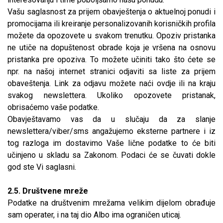
Vašu saglasnost za prijem obavještenja o aktuelnoj ponudi i
promocijama ili kreiranje personalizovanih korisničkih profila
možete da opozovete u svakom trenutku. Opoziv pristanka
ne utiče na dopuštenost obrade koja je vršena na osnovu
pristanka pre opoziva. To možete učiniti tako što ćete se
npr. na našoj internet stranici odjaviti sa liste za prijem
obaveštenja. Link za odjavu možete naći ovdje ili na kraju
svakog newslettera. Ukoliko opozovete pristanak,
obrisaćemo vaše podatke.
Obavještavamo vas da u slučaju da za slanje
newslettera/viber/sms angažujemo eksterne partnere i iz
tog razloga im dostavimo Vaše lične podatke to će biti
učinjeno u skladu sa Zakonom. Podaci će se čuvati dokle
god ste Vi saglasni.
2.5. Društvene mreže
Podatke na društvenim mrežama velikim dijelom obrađuje
sam operater, i na taj dio Albo ima ograničen uticaj.