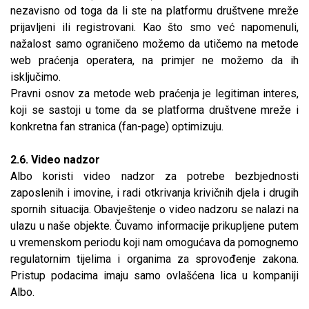
nezavisno od toga da li ste na platformu društvene mreže
prijavljeni ili registrovani. Kao što smo već napomenuli,
nažalost samo ograničeno možemo da utičemo na metode
web praćenja operatera, na primjer ne možemo da ih
isključimo.
Pravni osnov za metode web praćenja je legitiman interes,
koji se sastoji u tome da se platforma društvene mreže i
konkretna fan stranica (fan-page) optimizuju.
2.6. Video nadzor
Albo koristi video nadzor za potrebe bezbjednosti
zaposlenih i imovine, i radi otkrivanja krivičnih djela i drugih
spornih situacija. Obavještenje o video nadzoru se nalazi na
ulazu u naše objekte. Čuvamo informacije prikupljene putem
u vremenskom periodu koji nam omogućava da pomognemo
regulatornim tijelima i organima za sprovođenje zakona.
Pristup podacima imaju samo ovlašćena lica u kompaniji
Albo.