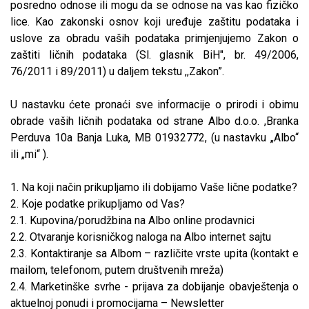
posredno odnose ili mogu da se odnose na vas kao fizičko
lice. Kao zakonski osnov koji uređuje zaštitu podataka i
uslove za obradu vaših podataka primjenjujemo Zakon o
zaštiti ličnih podataka (Sl. glasnik BiH", br. 49/2006,
76/2011 i 89/2011) u daljem tekstu ,,Zakon”.
U nastavku ćete pronaći sve informacije o prirodi i obimu
obrade vaših ličnih podataka od strane Albo d.o.o. ,Branka
Perduva 10a Banja Luka, MB 01932772, (u nastavku „Albo“
ili „mi“ ).
1. Na koji način prikupljamo ili dobijamo Vaše lične podatke?
2. Koje podatke prikupljamo od Vas?
2.1. Kupovina/porudžbina na Albo online prodavnici
2.2. Otvaranje korisničkog naloga na Albo internet sajtu
2.3. Kontaktiranje sa Albom – različite vrste upita (kontakt e
mailom, telefonom, putem društvenih mreža)
2.4. Marketinške svrhe - prijava za dobijanje obavještenja o
aktuelnoj ponudi i promocijama – Newsletter