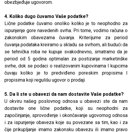
obezbjeđuje ugovorom.
4. Koliko dugo čuvamo Vaše podatke?
Lične podatke čuvamo onoliko koliko je to neophodno za
ispunjenje gore navedenih svrha. Pri tome, vodimo računa o
zakonskim obavezama čuvanja. Kriterijume za period
čuvanja podataka kreiramo u skladu sa svrhom, ali budući da
se tehnička roba ne kupuje svakodnevno, smatramo da je
period od 5 godina optimalan za postizanje marketinške
svrhe, dok se podaci o realizovanim kupovinama I kupcima
čuvaju koliko je to predviđeno poreskim propisima I
propisima koji regulišu ugovor o prodaji.
5. Da li ste u obavezi da nam dostavite Vaše podatke?
U okviru našeg poslovnog odnosa u obavezi ste da nam
dostavite one lične podatke, koji su neophodni za
započinjanje, sprovođenje i okončavanje ugovornog odnosa
i za ispunjenje obaveza koje su povezane sa tim, kao i za
čije prikupljanje imamo zakonsku obavezu ili imamo pravo