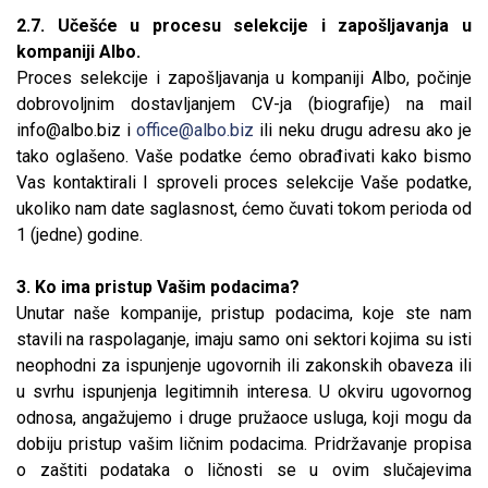
2.7. Učešće u procesu selekcije i zapošljavanja u
kompaniji Albo.
Proces selekcije i zapošljavanja u kompaniji Albo, počinje
dobrovoljnim dostavljanjem CV-ja (biografije) na mail
info@albo.biz
i
office@albo.biz
ili neku drugu adresu ako je
tako oglašeno. Vaše podatke ćemo obrađivati kako bismo
Vas kontaktirali I sproveli proces selekcije Vaše podatke,
ukoliko nam date saglasnost, ćemo čuvati tokom perioda od
1 (jedne) godine.
3. Ko ima pristup Vašim podacima?
Unutar naše kompanije, pristup podacima, koje ste nam
stavili na raspolaganje, imaju samo oni sektori kojima su isti
neophodni za ispunjenje ugovornih ili zakonskih obaveza ili
u svrhu ispunjenja legitimnih interesa. U okviru ugovornog
odnosa, angažujemo i druge pružaoce usluga, koji mogu da
dobiju pristup vašim ličnim podacima. Pridržavanje propisa
o zaštiti podataka o ličnosti se u ovim slučajevima