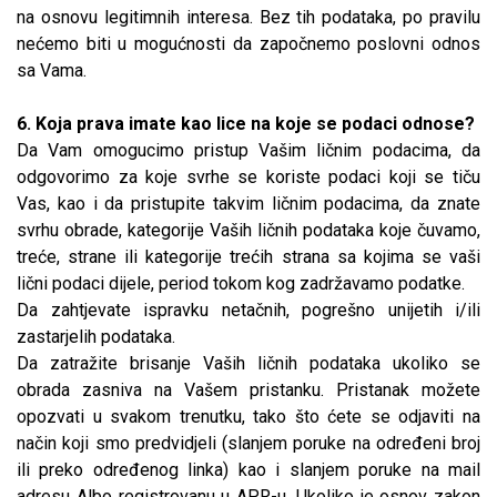
na osnovu legitimnih interesa. Bez tih podataka, po pravilu
nećemo biti u mogućnosti da započnemo poslovni odnos
sa Vama.
6. Koja prava imate kao lice na koje se podaci odnose?
Da Vam omogucimo pristup Vašim ličnim podacima, da
odgovorimo za koje svrhe se koriste podaci koji se tiču
Vas, kao i da pristupite takvim ličnim podacima, da znate
svrhu obrade, kategorije Vaših ličnih podataka koje čuvamo,
treće, strane ili kategorije trećih strana sa kojima se vaši
lični podaci dijele, period tokom kog zadržavamo podatke.
Da zahtjevate ispravku netačnih, pogrešno unijetih i/ili
zastarjelih podataka.
Da zatražite brisanje Vaših ličnih podataka ukoliko se
obrada zasniva na Vašem pristanku. Pristanak možete
opozvati u svakom trenutku, tako što ćete se odjaviti na
način koji smo predvidjeli (slanjem poruke na određeni broj
ili preko određenog linka) kao i slanjem poruke na mail
adresu Albo registrovanu u APR-u. Ukoliko je osnov zakon