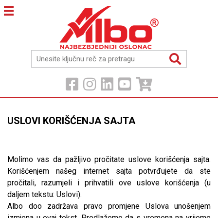
USLOVI KORIŠĆENJA SAJTA
Molimo vas da pažljivo pročitate uslove korišćenja sajta.
Korišćenjem našeg internet sajta potvrđujete da ste
pročitali, razumjeli i prihvatili ove uslove korišćenja (u
daljem tekstu: Uslovi).
Albo doo zadržava pravo promjene Uslova unošenjem
izmjena u ovaj tekst. Predlažemo da s vremena na vrijeme