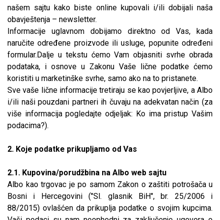
našem sajtu kako biste online kupovali i/ili dobijali naša
obavještenja – newsletter.
Informacije uglavnom dobijamo direktno od Vas, kada
naručite određene proizvode ili usluge, popunite određeni
formular.Dalje u tekstu ćemo Vam objasniti svrhe obrada
podataka, i osnove u Zakonu Vaše lične podatke ćemo
koristiti u marketinške svrhe, samo ako na to pristanete.
Sve vaše lične informacije tretiraju se kao povjerljive, a Albo
i/ili naši pouzdani partneri ih čuvaju na adekvatan način (za
više informacija pogledajte odjeljak: Ko ima pristup Vašim
podacima?).
2. Koje podatke prikupljamo od Vas
2.1. Kupovina/porudžbina na Albo web sajtu
Albo kao trgovac je po samom Zakon o zaštiti potrošača u
Bosni i Hercegovini ("Sl. glasnik BiH", br. 25/2006 i
88/2015) ovlašćen da prikuplja podatke o svojim kupcima.
Vaši podaci su nam neophodni za zaključenje ugovora o