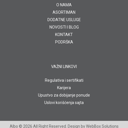
O NAMA
ASORTIMAN
DODATNE USLUGE
NOVOSTI I BLOG
KONTAKT
PODRŠKA
VAŽNI LINKOVI
Regulativa i sertifikati
Karijera
Upustvo za dobijanje ponude
Uslovi korišćenja sajta
Albo
© 2026 All Right Reserved. Design by
WebBox Solutions