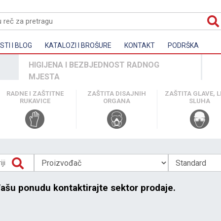
TI I BLOG
KATALOZI I BROŠURE
KONTAKT
PODRŠKA
HIGIJENA I BEZBJEDNOST RADNOG
MJESTA
RADNE I ZAŠTITNE
ZAŠTITA DISAJNIH
ZAŠTITA GLAVE, LI
RUKAVICE
ORGANA
SLUHA
Vašu ponudu kontaktirajte sektor prodaje.