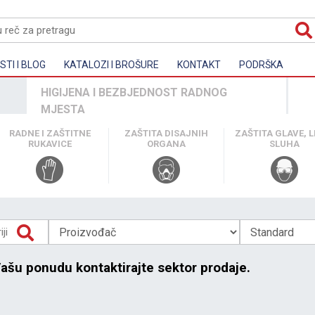
TI I BLOG
KATALOZI I BROŠURE
KONTAKT
PODRŠKA
HIGIJENA I BEZBJEDNOST RADNOG
MJESTA
RADNE I ZAŠTITNE
ZAŠTITA DISAJNIH
ZAŠTITA GLAVE, LI
RUKAVICE
ORGANA
SLUHA
Vašu ponudu kontaktirajte sektor prodaje.