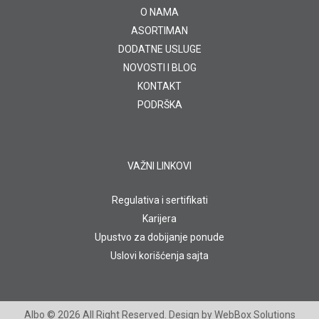
O NAMA
ASORTIMAN
DODATNE USLUGE
NOVOSTI I BLOG
KONTAKT
PODRŠKA
VAŽNI LINKOVI
Regulativa i sertifikati
Karijera
Upustvo za dobijanje ponude
Uslovi korišćenja sajta
Albo
© 2026 All Right Reserved. Design by
WebBox Solutions