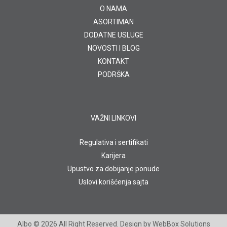
O NAMA
ASORTIMAN
DODATNE USLUGE
NOVOSTI I BLOG
KONTAKT
PODRŠKA
VAŽNI LINKOVI
Regulativa i sertifikati
Karijera
Upustvo za dobijanje ponude
Uslovi korišćenja sajta
Albo
© 2026 All Right Reserved. Design by
WebBox Solutions