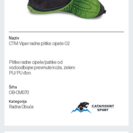
Naziv
CTM Viper radne plitke cipele O2
Plitke radne cipele/patike od
vodoodbojne prevrnute kože, zeleni
PU/PU đon.
Šifra
OB-CM070
Kategorija
Radna Obuća