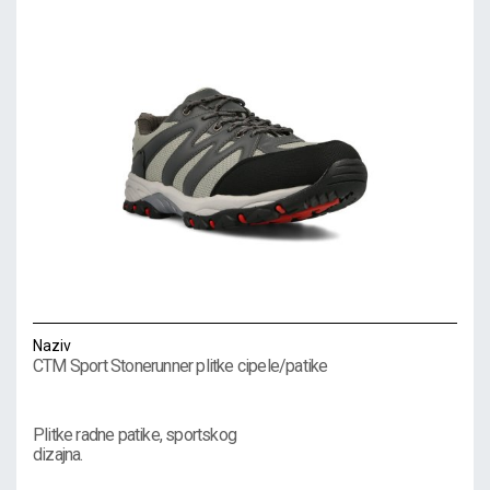
Naziv
CTM Sport Stonerunner plitke cipele/patike
Plitke radne patike, sportskog
dizajna.