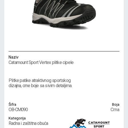
Naziv
Catamount Sport Vertex plitke cipele
Plitke patike atraktivnog sportskog
dizajna, crne boje sa sivim detaljima.
Šifra
Boja
OB-CM090
Crna
Kategorija
Radna i zaštitna obuća