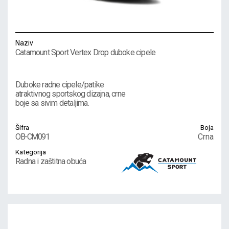
Naziv
Catamount Sport Vertex Drop duboke cipele
Duboke radne cipele/patike
atraktivnog sportskog dizajna, crne
boje sa sivim detaljima.
Šifra
Boja
OB-CM091
Crna
Kategorija
Radna i zaštitna obuća