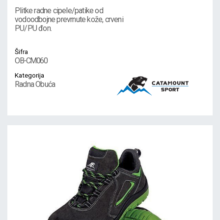
Plitke radne cipele/patike od
vodoodbojne prevrnute kože, crveni
PU/PU đon.
Šifra
OB-CM060
Kategorija
Radna Obuća