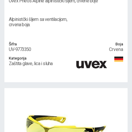
Uvex Pheos Alpine alpinistički šljem, crvene boje
Alpinistčki šljem sa ventilacijom,
crvena boja.
Šifra
Boja
UV-9773350
Crvena
Kategorija
Zaštita glave, lica i sluha