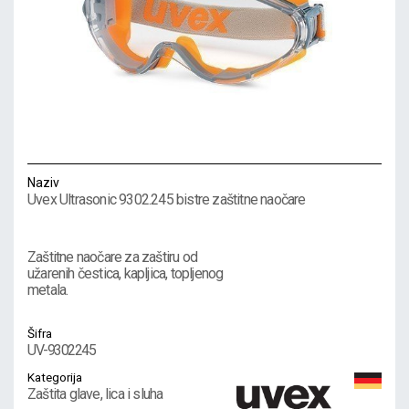
Naziv
Uvex Ultrasonic 9302.245 bistre zaštitne naočare
Zaštitne naočare za zaštiru od
užarenih čestica, kapljica, topljenog
metala.
Šifra
UV-9302245
Kategorija
Zaštita glave, lica i sluha