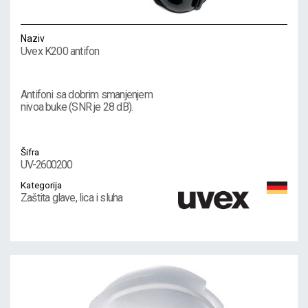
Naziv
Uvex K200 antifon
Antifoni sa dobrim smanjenjem
nivoa buke (SNR je 28 dB).
Šifra
UV-2600200
Kategorija
Zaštita glave, lica i sluha