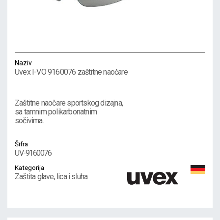
Naziv
Uvex I-VO 9160076 zaštitne naočare
Zaštitne naočare sportskog dizajna,
sa tamnim polikarbonatnim
sočivima.
Šifra
UV-9160076
Kategorija
Zaštita glave, lica i sluha