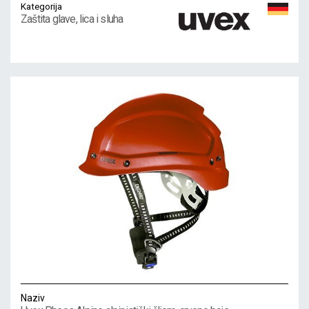
Kategorija
Zaštita glave, lica i sluha
Naziv