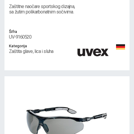
Zaštitne naočare sportskog dizajna,
sa žutim polikarbonatnim sočivima.
Šifra
UV-9160520
Kategorija
Zaštita glave, lica i sluha