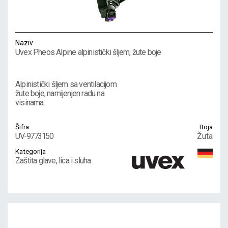
Naziv
Uvex Pheos Alpine alpinistički šljem, žute boje
Alpinistički šljem sa ventilacijom
žute boje, namijenjen radu na
visinama.
Šifra
Boja
UV-9773150
Žuta
Kategorija
Zaštita glave, lica i sluha