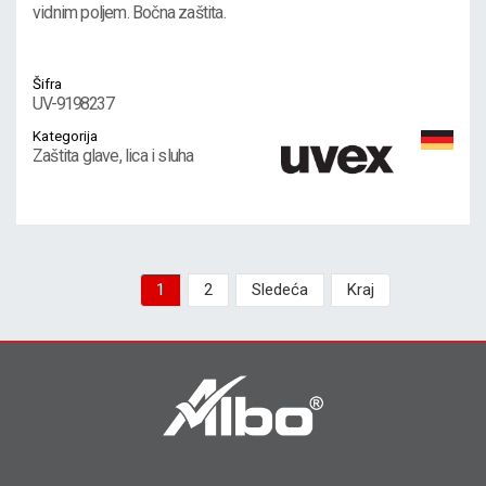
vidnim poljem. Bočna zaštita.
Šifra
UV-9198237
Kategorija
Zaštita glave, lica i sluha
1
2
Sledeća
Kraj