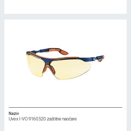
Naziv
Uvex I-VO 9160.520 zaštitne naočare