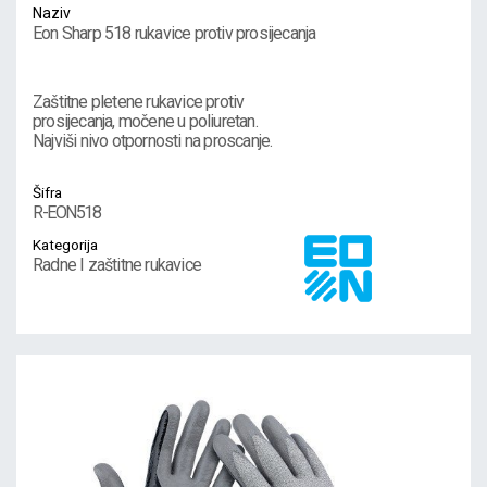
Naziv
Eon Sharp 518 rukavice protiv prosijecanja
Zaštitne pletene rukavice protiv
prosijecanja, močene u poliuretan.
Najviši nivo otpornosti na proscanje.
Šifra
R-EON518
Kategorija
Radne I zaštitne rukavice