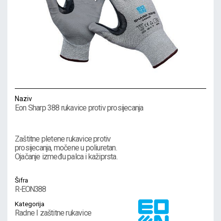
Naziv
Eon Sharp 388 rukavice protiv prosijecanja
Zaštitne pletene rukavice protiv
prosijecanja, močene u poliuretan.
Ojačanje između palca i kažiprsta.
Šifra
R-EON388
Kategorija
Radne I zaštitne rukavice