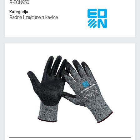
R-EON950
Kategorija
Radne I zaštitne rukavice