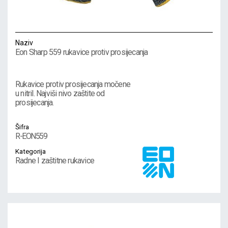
Naziv
Eon Sharp 559 rukavice protiv prosijecanja
Rukavice protiv prosijecanja močene
u nitril. Najviši nivo zaštite od
prosijecanja.
Šifra
R-EON559
Kategorija
Radne I zaštitne rukavice