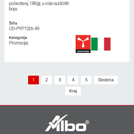
poliestera, 180gr, u više različitih
boja.
Šifra
OD-PYP1326-49
Kategorija
Promocija
1
2
3
4
5
Sledeća
Kraj