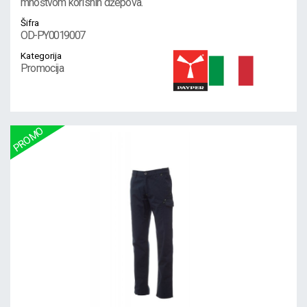
mnoštvom korisnih džepova.
Šifra
OD-PY0019007
Kategorija
Promocija