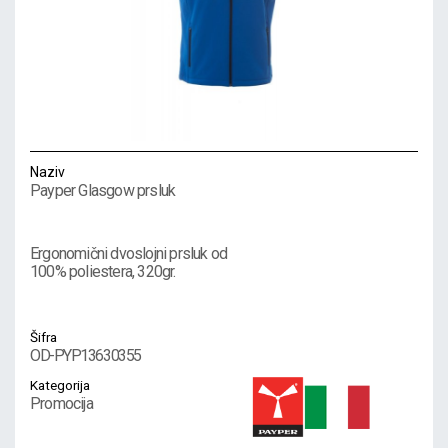
Naziv
Payper Glasgow prsluk
Ergonomični dvoslojni prsluk od
100% poliestera, 320gr.
Šifra
OD-PYP13630355
Kategorija
Promocija