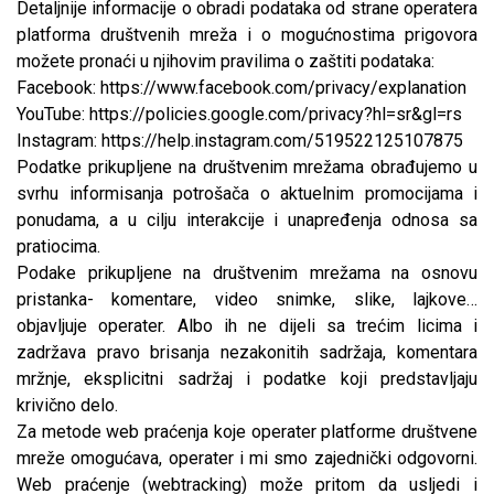
Detaljnije informacije o obradi podataka od strane operatera
platforma društvenih mreža i o mogućnostima prigovora
možete pronaći u njihovim pravilima o zaštiti podataka:
Facebook:
https://www.facebook.com/privacy/explanation
YouTube:
https://policies.google.com/privacy?hl=sr&gl=rs
Instagram:
https://help.instagram.com/519522125107875
Podatke prikupljene na društvenim mrežama obrađujemo u
svrhu informisanja potrošača o aktuelnim promocijama i
ponudama, a u cilju interakcije i unapređenja odnosa sa
pratiocima.
Podake prikupljene na društvenim mrežama na osnovu
pristanka- komentare, video snimke, slike, lajkove…
objavljuje operater. Albo ih ne dijeli sa trećim licima i
zadržava pravo brisanja nezakonitih sadržaja, komentara
mržnje, eksplicitni sadržaj i podatke koji predstavljaju
krivično delo.
Za metode web praćenja koje operater platforme društvene
mreže omogućava, operater i mi smo zajednički odgovorni.
Web praćenje (webtracking) može pritom da usljedi i