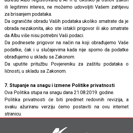
ili legitimni interes, ne možemo udovoljiti Vašem zahtjevu
za brisanjem podataka.
Da ograničite obradu Vaših podataka ukoliko smatrate da je
obrada nezakonita, ako ste istakli prigovor ili ako smatrate
da Albu više nisu potrebni Vaši podaci.
Da podnesete prigovor na način na koji obrađujemo Vaše
podatke, čak i u slučajevima kada nije sporno da podatke
obrađujemo u skladu sa Zakonom.
Da uputite pritužbu Povjereniku za zaštitu podataka o
ličnosti, u skladu sa Zakonom.
7. Stupanje na snagu i izmene Politike privatnosti
Ova Politika stupa na snagu dana 21.08.2019. godine.
Politika privatnosti će biti predmet redovnih revizija, a
svaku ažuriranu verziju ćemo postaviti na ovu internet
stranicu.