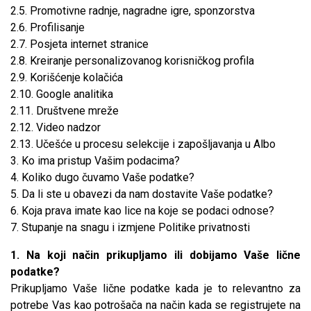
2.5. Promotivne radnje, nagradne igre, sponzorstva
2.6. Profilisanje
2.7. Posjeta internet stranice
2.8. Kreiranje personalizovanog korisničkog profila
2.9. Korišćenje kolačića
2.10. Google analitika
2.11. Društvene mreže
2.12. Video nadzor
2.13. Učešće u procesu selekcije i zapošljavanja u Albo
3. Ko ima pristup Vašim podacima?
4. Koliko dugo čuvamo Vaše podatke?
5. Da li ste u obavezi da nam dostavite Vaše podatke?
6. Koja prava imate kao lice na koje se podaci odnose?
7. Stupanje na snagu i izmjene Politike privatnosti
1. Na koji način prikupljamo ili dobijamo Vaše lične
podatke?
Prikupljamo Vaše lične podatke kada je to relevantno za
potrebe Vas kao potrošača na način kada se registrujete na