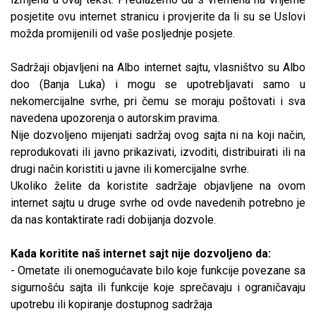
posjetite ovu internet stranicu i provjerite da li su se Uslovi
možda promijenili od vaše posljednje posjete.
Sadržaji objavljeni na Albo internet sajtu, vlasništvo su Albo
doo (Banja Luka) i mogu se upotrebljavati samo u
nekomercijalne svrhe, pri čemu se moraju poštovati i sva
navedena upozorenja o autorskim pravima.
Nije dozvoljeno mijenjati sadržaj ovog sajta ni na koji način,
reprodukovati ili javno prikazivati, izvoditi, distribuirati ili na
drugi način koristiti u javne ili komercijalne svrhe.
Ukoliko želite da koristite sadržaje objavljene na ovom
internet sajtu u druge svrhe od ovde navedenih potrebno je
da nas kontaktirate radi dobijanja dozvole.
Kada koritite naš internet sajt nije dozvoljeno da:
- Ometate ili onemogućavate bilo koje funkcije povezane sa
sigurnošću sajta ili funkcije koje sprečavaju i ograničavaju
upotrebu ili kopiranje dostupnog sadržaja