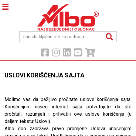
USLOVI KORIŠĆENJA SAJTA
Molimo vas da pažljivo pročitate uslove korišćenja sajta.
Korišćenjem našeg internet sajta potvrđujete da ste
pročitali, razumjeli i prihvatili ove uslove korišćenja (u
daljem tekstu: Uslovi).
Albo doo zadržava pravo promjene Uslova unošenjem
izmjena u ovaj tekst. Predlažemo da s vremena na vrijeme