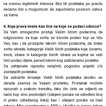
na osnovu legitimnih interesa. Bez tih podataka, po pravilu
nećemo biti u mogućnosti da započnemo poslovni odnos
sa Vama.
6. Koja prava imate kao lice na koje se podaci odnose?
Da Vam omogucimo pristup Vašim ličnim podacima, da
odgovorimo za koje svrhe se koriste podaci koji se tiču
Vas, kao i da pristupite takvim ličnim podacima, da znate
svrhu obrade, kategorije Vaših ličnih podataka koje čuvamo,
treće, strane ili kategorije trećih strana sa kojima se vaši
lični podaci dijele, period tokom kog zadržavamo podatke.
Da zahtjevate ispravku netačnih, pogrešno unijetih i/ili
zastarjelih podataka.
Da zatražite brisanje Vaših ličnih podataka ukoliko se
obrada zasniva na Vašem pristanku. Pristanak možete
opozvati u svakom trenutku, tako što ćete se odjaviti na
način koji smo predvidjeli (slanjem poruke na određeni broj
ili preko određenog linka) kao i slanjem poruke na mail
adresu Albo registrovanu u APR-u. Ukoliko je osnov zakon