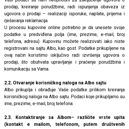
prodaji, kreiranje porudžbine, radi ispunjenja obaveza iz
ugovora o prodaji – realizaciji isporuke, naplate, prijema i
rješavanja reklamacija.
U procesu kupovine online potrebno je da unesete svoje
podatke u predviđena polja (ime, prezime, e-mail, broj
telefona, adresu). Kupovinu možete realizovati iako niste
registrovani na sajtu Albo, kao gost. Podatke prikupljene na
ovaj način koristimo isključivo radi izvršenja ugovora o
prodaji, što obuhvata upravljanje i praćenje porudžbina i
komunikaciju sa Vama.
2.2. Otvaranje korisničkog naloga na Albo sajtu
Albo prikuplja i obrađuje Vaše podatke prilikom kreiranja
korisničkog naloga na Albo sajtu. Podaci koje prikupljamo su
ime, prezime, e-mail, broj telefona.
2.3. Kontaktiranje sa Albom– različite vrste upita
(kontakt e mailom, telefonom, putem društvenih