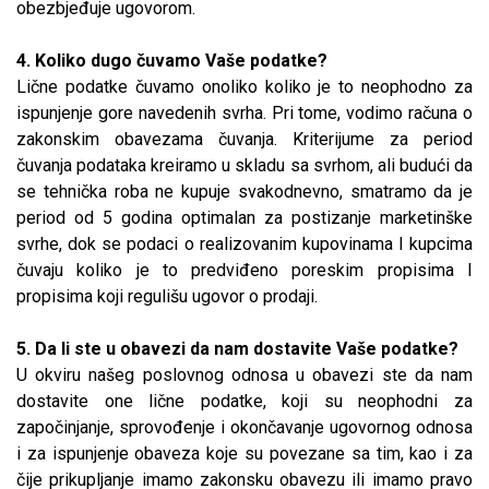
obezbjeđuje ugovorom.
4. Koliko dugo čuvamo Vaše podatke?
Lične podatke čuvamo onoliko koliko je to neophodno za
ispunjenje gore navedenih svrha. Pri tome, vodimo računa o
zakonskim obavezama čuvanja. Kriterijume za period
čuvanja podataka kreiramo u skladu sa svrhom, ali budući da
se tehnička roba ne kupuje svakodnevno, smatramo da je
period od 5 godina optimalan za postizanje marketinške
svrhe, dok se podaci o realizovanim kupovinama I kupcima
čuvaju koliko je to predviđeno poreskim propisima I
propisima koji regulišu ugovor o prodaji.
5. Da li ste u obavezi da nam dostavite Vaše podatke?
U okviru našeg poslovnog odnosa u obavezi ste da nam
dostavite one lične podatke, koji su neophodni za
započinjanje, sprovođenje i okončavanje ugovornog odnosa
i za ispunjenje obaveza koje su povezane sa tim, kao i za
čije prikupljanje imamo zakonsku obavezu ili imamo pravo