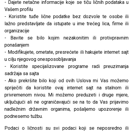
- Dajete netačne informacije koje se tiču ličnih podataka u
Vašem profilu
- Koristite tuđe lične podatke bez dozvole te osobe ili
lažno predstavljate da istupate u ime trećeg lica, firme ili
organizacije
- Bavite se bilo kojim nezakonitim ili protivpravnim
ponašanjem
- Modifikujete, ometate, presrećete ili hakujete internet sajt
u cilju njegovog onesposobljavanja
- Koristite specijalizovane programe radi preuzimanja
sadržaja sa sajta
- Ako prekršite bilo koji od ovih Uslova mi Vas možemo
spriječiti da koristite ovaj internet sajt na stalnom ili
privremenom nivou. Mi možemo preduzeti i druge mjere,
uključujući ali ne ograničavajući se na to da Vas prijavimo
nadležnim državnim organima, pošaljemo upozorenje ili
podnesemo tužbu.
Podaci o ličnosti su svi podaci koji se neposredno ili