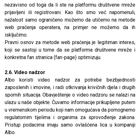
nezavisno od toga da li ste na platformu društvene mreže
prijavljeni ili registrovani. Kao što smo već napomenuli,
nažalost samo ograničeno možemo da utičemo na metode
web praćenja operatera, na primjer ne možemo da ih
isključimo.
Pravni osnov za metode web praćenja je legitiman interes,
koji se sastoji u tome da se platforma društvene mreže i
konkretna fan stranica (fan-page) optimizuju.
2.6. Video nadzor
Albo koristi video nadzor za potrebe bezbjednosti
zaposlenih i imovine, i radi otkrivanja krivičnih djela i drugih
spornih situacija. Obavještenje o video nadzoru se nalazi na
ulazu u naše objekte. Čuvamo informacije prikupljene putem
u vremenskom periodu koji nam omogućava da pomognemo
regulatornim tijelima i organima za sprovođenje zakona.
Pristup podacima imaju samo ovlašćena lica u kompaniji
Albo.