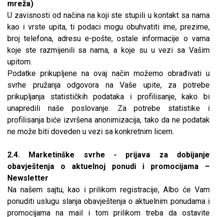
mreža)
U zavisnosti od načina na koji ste stupili u kontakt sa nama
kao i vrste upita, ti podaci mogu obuhvatiti ime, prezime,
broj telefona, adresu e-pošte, ostale informacije o vama
koje ste razmijenili sa nama, a koje su u vezi sa Vašim
upitom.
Podatke prikupljene na ovaj način možemo obrađivati u
svrhe pružanja odgovora na Vaše upite, za potrebe
prikupljanja statističkih podataka i profilisanje, kako bi
unapredili naše poslovanje. Za potrebe statistike i
profilisanja biće izvršena anonimizacija, tako da ne podatak
ne može biti doveden u vezi sa konkretnim licem.
2.4. Marketinške svrhe - prijava za dobijanje
obavještenja o aktuelnoj ponudi i promocijama –
Newsletter
Na našem sajtu, kao i prilikom registracije, Albo će Vam
ponuditi uslugu slanja obavještenja o aktuelnim ponudama i
promocijama na mail i tom prilikom treba da ostavite