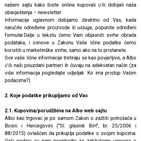
našem sajtu kako biste online kupovali i/ili dobijali naša
obavještenja – newsletter.
Informacije uglavnom dobijamo direktno od Vas, kada
naručite određene proizvode ili usluge, popunite određeni
formular.Dalje u tekstu ćemo Vam objasniti svrhe obrada
podataka, i osnove u Zakonu Vaše lične podatke ćemo
koristiti u marketinške svrhe, samo ako na to pristanete.
Sve vaše lične informacije tretiraju se kao povjerljive, a Albo
i/ili naši pouzdani partneri ih čuvaju na adekvatan način (za
više informacija pogledajte odjeljak: Ko ima pristup Vašim
podacima?).
2. Koje podatke prikupljamo od Vas
2.1. Kupovina/porudžbina na Albo web sajtu
Albo kao trgovac je po samom Zakon o zaštiti potrošača u
Bosni i Hercegovini ("Sl. glasnik BiH", br. 25/2006 i
88/2015) ovlašćen da prikuplja podatke o svojim kupcima.
Vaši podaci su nam neophodni za zaključenje ugovora o