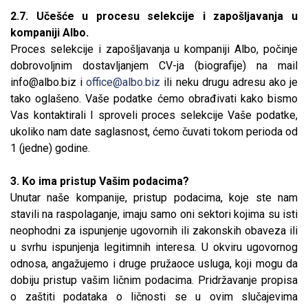
2.7. Učešće u procesu selekcije i zapošljavanja u
kompaniji Albo.
Proces selekcije i zapošljavanja u kompaniji Albo, počinje
dobrovoljnim dostavljanjem CV-ja (biografije) na mail
info@albo.biz
i
office@albo.biz
ili neku drugu adresu ako je
tako oglašeno. Vaše podatke ćemo obrađivati kako bismo
Vas kontaktirali I sproveli proces selekcije Vaše podatke,
ukoliko nam date saglasnost, ćemo čuvati tokom perioda od
1 (jedne) godine.
3. Ko ima pristup Vašim podacima?
Unutar naše kompanije, pristup podacima, koje ste nam
stavili na raspolaganje, imaju samo oni sektori kojima su isti
neophodni za ispunjenje ugovornih ili zakonskih obaveza ili
u svrhu ispunjenja legitimnih interesa. U okviru ugovornog
odnosa, angažujemo i druge pružaoce usluga, koji mogu da
dobiju pristup vašim ličnim podacima. Pridržavanje propisa
o zaštiti podataka o ličnosti se u ovim slučajevima