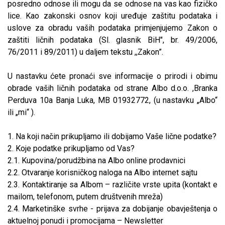
posredno odnose ili mogu da se odnose na vas kao fizičko
lice. Kao zakonski osnov koji uređuje zaštitu podataka i
uslove za obradu vaših podataka primjenjujemo Zakon o
zaštiti ličnih podataka (Sl. glasnik BiH", br. 49/2006,
76/2011 i 89/2011) u daljem tekstu ,,Zakon”.
U nastavku ćete pronaći sve informacije o prirodi i obimu
obrade vaših ličnih podataka od strane Albo d.o.o. ,Branka
Perduva 10a Banja Luka, MB 01932772, (u nastavku „Albo“
ili „mi“ ).
1. Na koji način prikupljamo ili dobijamo Vaše lične podatke?
2. Koje podatke prikupljamo od Vas?
2.1. Kupovina/porudžbina na Albo online prodavnici
2.2. Otvaranje korisničkog naloga na Albo internet sajtu
2.3. Kontaktiranje sa Albom – različite vrste upita (kontakt e
mailom, telefonom, putem društvenih mreža)
2.4. Marketinške svrhe - prijava za dobijanje obavještenja o
aktuelnoj ponudi i promocijama – Newsletter