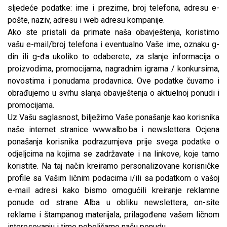
sljedeće podatke: ime i prezime, broj telefona, adresu e-
pošte, naziv, adresu i web adresu kompanije.
Ako ste pristali da primate naša obavještenja, koristimo
vašu e-mail/broj telefona i eventualno Vaše ime, oznaku g-
din ili g-đa ukoliko to odaberete, za slanje informacija o
proizvodima, promocijama, nagradnim igrama / konkursima,
novostima i ponudama prodavnica. Ove podatke čuvamo i
obrađujemo u svrhu slanja obavještenja o aktuelnoj ponudi i
promocijama.
Uz Vašu saglasnost, bilježimo Vaše ponašanje kao korisnika
naše internet stranice
www.albo.ba
i newslettera. Ocjena
ponašanja korisnika podrazumjeva prije svega podatke o
odjeljcima na kojima se zadržavate i na linkove, koje tamo
koristite. Na taj način kreiramo personalizovane korisničke
profile sa Vašim ličnim podacima i/ili sa podatkom o vašoj
e-mail adresi kako bismo omogućili kreiranje reklamne
ponude od strane Alba u obliku newslettera, on-site
reklame i štampanog materijala, prilagođene vašem ličnom
interesovanju i time poboljšamo našu ponudu.