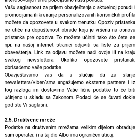
Vašu saglasnost za prijem obavještenja o aktuelnoj ponudi i
promocijama ili kreiranje personalizovanih korisničkih profila
možete da opozovete u svakom trenutku. Opoziv pristanka
ne utiče na dopuštenost obrade koja je vršena na osnovu
pristanka pre opoziva. To možete učiniti tako što ćete se
npr. na našoj internet stranici odjaviti sa liste za prijem
obaveštenja. Link za odjavu možete naći ovdje ili na kraju
svakog newslettera. Ukoliko opozovete pristanak,
obrisaćemo vaše podatke.
Obavještavamo vas da u slučaju da za slanje
newslettera/viber/sms angažujemo eksterne partnere i iz
tog razloga im dostavimo Vaše lične podatke to će biti
učinjeno u skladu sa Zakonom. Podaci će se čuvati dokle
god ste Vi saglasni.
2.5. Društvene mreže
Podatke na društvenim mrežama velikim dijelom obrađuje
sam operater, i na taj dio Albo ima ograničen uticaj.