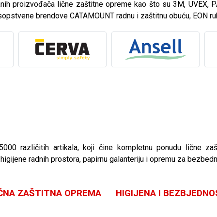
ranih proizvođača lične zaštitne opreme kao što su 3M, UVEX
 sopstvene brendove CATAMOUNT radnu i zaštitnu obuću, EON ru
00 različitih artikala, koji čine kompletnu ponudu lične za
igijene radnih prostora, papirnu galanteriju i opremu za bezbed
IČNA ZAŠTITNA OPREMA
HIGIJENA I BEZBJEDN