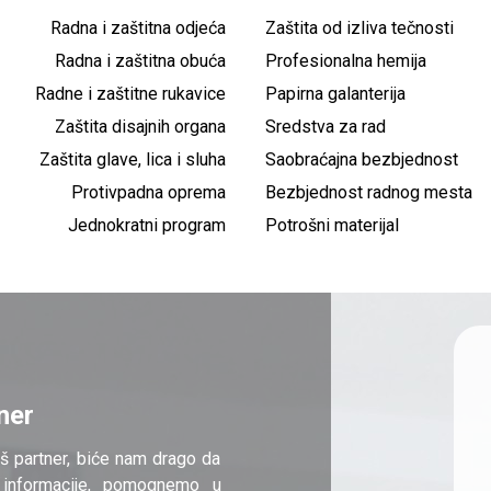
Radna i zaštitna odjeća
Zaštita od izliva tečnosti
Radna i zaštitna obuća
Profesionalna hemija
Radne i zaštitne rukavice
Papirna galanterija
Zaštita disajnih organa
Sredstva za rad
Zaštita glave, lica i sluha
Saobraćajna bezbjednost
Protivpadna oprema
Bezbjednost radnog mesta
Jednokratni program
Potrošni materijal
ner
š partner, biće nam drago da
informacije, pomognemo u