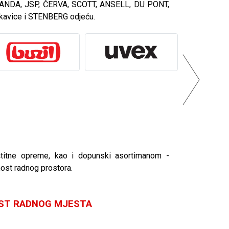
, PANDA, JSP, ČERVA, SCOTT, ANSELL, DU PONT,
kavice i STENBERG odjeću.
štitne opreme, kao i dopunski asortimanom -
nost radnog prostora.
OST RADNOG MJESTA