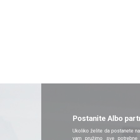
Postanite Albo part
Ukoliko želite da postanete na
vam pružimo sve potrebne 