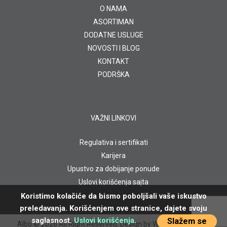
O NAMA
ASORTIMAN
DODATNE USLUGE
NOVOSTI I BLOG
KONTAKT
PODRŠKA
VAŽNI LINKOVI
Regulativa i sertifikati
Karijera
Upustvo za dobijanje ponude
Uslovi korišćenja sajta
Koristimo kolačiće da bismo poboljšali vaše iskustvo
preledavanja. Korišćenjem ove stranice, dajete svoju
saglasnost.
Uslovi korišćenja
.
Slažem se
Albo
© 2026 All Right Reserved. Design by
WebBox Solutions