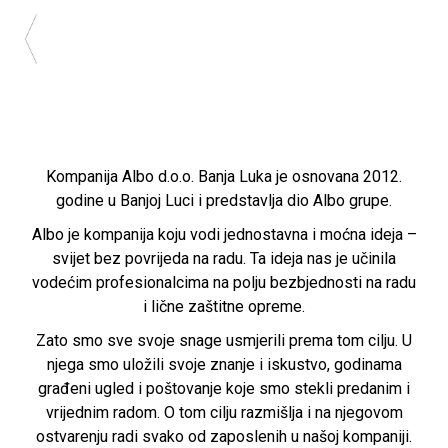
Kompanija Albo d.o.o. Banja Luka je osnovana 2012.
godine u Banjoj Luci i predstavlja dio Albo grupe.
Albo je kompanija koju vodi jednostavna i moćna ideja –
svijet bez povrijeda na radu. Ta ideja nas je učinila
vodećim profesionalcima na polju bezbjednosti na radu
i lične zaštitne opreme.
Zato smo sve svoje snage usmjerili prema tom cilju. U
njega smo uložili svoje znanje i iskustvo, godinama
građeni ugled i poštovanje koje smo stekli predanim i
vrijednim radom. O tom cilju razmišlja i na njegovom
ostvarenju radi svako od zaposlenih u našoj kompaniji.