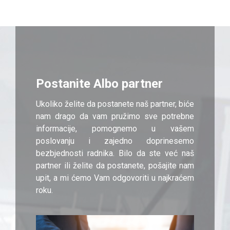
Postanite Albo partner
Ukoliko želite da postanete naš partner, biće
nam drago da vam pružimo sve potrebne
informacije, pomognemo u vašem
poslovanju i zajedno doprinesemo
bezbjednosti radnika. Bilo da ste već naš
partner ili želite da postanete, pošajite nam
upit, a mi ćemo Vam odgovoriti u najkraćem
roku.