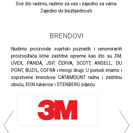
Sve što radimo, radimo za vas i zajedno sa vama.
Zajedno do bezbjednosti.
BRENDOVI
Nudimo proizvode svjetski poznatih i renomiranih
proizvođača lične zaštitne opreme kao što su 3M,
UVEX, PANDA, JSP, ČERVA, SCOTT, ANSELL, DU
PONT, BUZIL, COFRA i mnogi drugi. U ponudi imamo i
sopstvene brendove CATAMOUNT radnu i zaštitnu
obuću, EON rukavice i STENBERG odjeću.