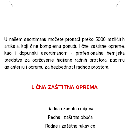
U našem asortimanu možete pronaći preko 5000 različitih
artikala, koji čine kompletnu ponudu lične zaštitne opreme,
kao i dopunski asortimanom - profesionalna hemijska
sredstva za održavanje higijene radnih prostora, papirnu
galanteriju i opremu za bezbednost radnog prostora.
LIČNA ZAŠTITNA OPREMA
Radna i zaštitna odjeća
Radna i zaštitna obuća
Radne i zaštitne rukavice