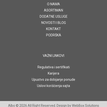
O NAMA
ASORTIMAN
DODATNE USLUGE
NOVOSTI I BLOG
KONTAKT
PODRŠKA
VAŽNI LINKOVI
Regulativa i sertifikati
Karijera
Upustvo za dobijanje ponude
Uslovi korišćenja sajta
Albo
© 2026 All Right Reserved. Design by
WebBox Solutions