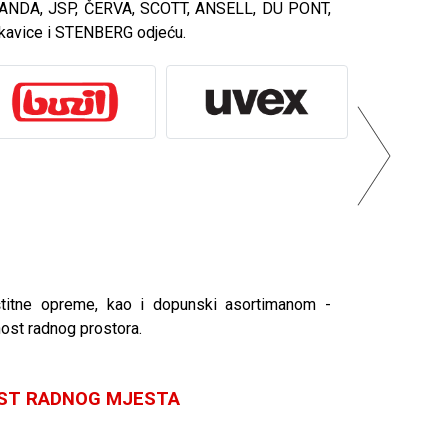
, PANDA, JSP, ČERVA, SCOTT, ANSELL, DU PONT,
kavice i STENBERG odjeću.
štitne opreme, kao i dopunski asortimanom -
nost radnog prostora.
OST RADNOG MJESTA