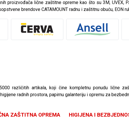
ranih proizvođača lične zaštitne opreme kao što su 3M, UVEX
 sopstvene brendove CATAMOUNT radnu i zaštitnu obuću, EON ru
00 različitih artikala, koji čine kompletnu ponudu lične za
igijene radnih prostora, papirnu galanteriju i opremu za bezbed
IČNA ZAŠTITNA OPREMA
HIGIJENA I BEZBJEDN