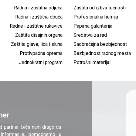
Radna i zaštitna odjeća
Zaštita od izliva tečnosti
Radna i zaštitna obuća
Profesionalna hemija
Radne i zaštitne rukavice
Papirna galanterija
Zaštita disajnih organa
Sredstva za rad
Zaštita glave, lica i sluha
Saobraćajna bezbjednost
Protivpadna oprema
Bezbjednost radnog mesta
Jednokratni program
Potrošni materijal
ner
š partner, biće nam drago da
informacije, pomognemo u