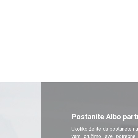
Postanite Albo part
Ukoliko želite da postanete na
vam pružimo sve potrebne 