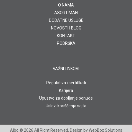
O NAMA
ASORTIMAN
DODATNE USLUGE
NOVOSTI I BLOG
KONTAKT
PODRŠKA
VAŽNI LINKOVI
Regulativa i sertifikati
Karijera
Upustvo za dobijanje ponude
Uslovi korišćenja sajta
Albo
© 2026 All Right Reserved. Design by
WebBox Solutions