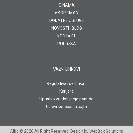
O NAMA
ASORTIMAN
DODATNE USLUGE
NOVOSTI I BLOG
KONTAKT
PODRŠKA
VAŽNI LINKOVI
Regulativa i sertifikati
Karijera
Upustvo za dobijanje ponude
Uslovi korišćenja sajta
Albo
© 2026 All Right Reserved. Design by
WebBox Solutions