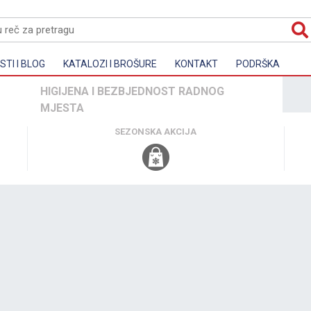
TI I BLOG
KATALOZI I BROŠURE
KONTAKT
PODRŠKA
HIGIJENA I BEZBJEDNOST RADNOG
MJESTA
SEZONSKA AKCIJA